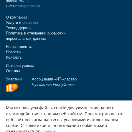
обязательна.
E-mail:
info@insoc.ru
О компании
Услуги и решения
Техподдержка
Политика в отношении обработки
персональных данных
Наши клиенты
Новости
Контакты
Истории успеха
Отзывы
Участник
Ассоциации «ИТ‑кластер
Чувашской Республики»
Мы используем файлы cookie для улучшения вашего
взаимодействия с нашим веб-сайтом. Просматривая этот
веб-сайт вы соглашаетесь с условиями использования
cookie. С Политикой использования cookie можно
ознакомиться по
ссылке
.