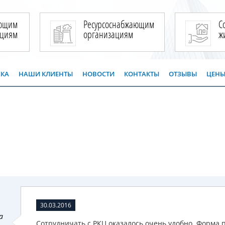
ющим
Ресурсоснабжающим
С
ациям
организациям
ж
ЖКА
НАШИ КЛИЕНТЫ
НОВОСТИ
КОНТАКТЫ
ОТЗЫВЫ
ЦЕН
30.03.2016
а
Сотрудничать с РКЦ оказалось очень удобно. Форма п