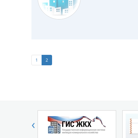
1
2
‹