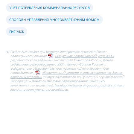
УЧЁТ ПОТРЕБЛЕНИЯ КОММУНАЛЬНЫХ РЕСУРСОВ
СПОСОБЫ УПРАВЛЕНИЯ МНОГОКВАРТИРНЫМ ДОМОМ
ГИС ЖКЖ
Раздел был создан при помощи материалов: первого в России
полноценного учебника
«Азбука для потребителей услуг ЖКХ»
,
разработанного ведущими экспертами Минстроя России, Фонда
содействия реформированию ЖКХ, партии «Единая Россия» и
федерального образовательного проекта «Школа грамотного
потребителя»;
«Капитальный ремонт в многоквартирных домах:
вопросы и ответы»
(Выпуск подготовлен при участии Государственной
корпорации – Фонда содействия реформированию жилищно-
коммунального хозяйства),
Государственная информационная система
жилищно-коммунального хозяйства.