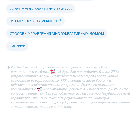
СОВЕТ МНОГОКВАРТИРНОГО ДОМА
ЗАЩИТА ПРАВ ПОТРЕБИТЕЛЕЙ
СПОСОБЫ УПРАВЛЕНИЯ МНОГОКВАРТИРНЫМ ДОМОМ
ГИС ЖКЖ
Раздел был создан при помощи материалов: первого в России
полноценного учебника
«Азбука для потребителей услуг ЖКХ»
,
разработанного ведущими экспертами Минстроя России, Фонда
содействия реформированию ЖКХ, партии «Единая Россия» и
федерального образовательного проекта «Школа грамотного
потребителя»;
«Капитальный ремонт в многоквартирных домах:
вопросы и ответы»
(Выпуск подготовлен при участии Государственной
корпорации – Фонда содействия реформированию жилищно-
коммунального хозяйства),
Государственная информационная система
жилищно-коммунального хозяйства.